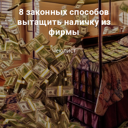
8 законных способов
вытащить наличку из
фирмы
чек-лист