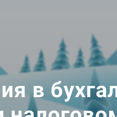
ия в бухга
и налогово