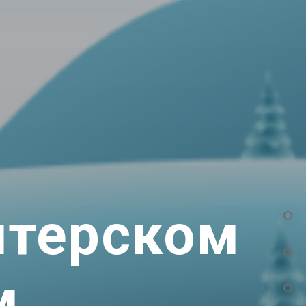
лтерском
м