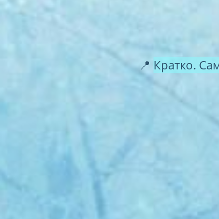
📍
Кратко. Са