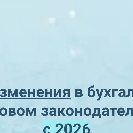
зменения
в бухга
овом законодате
с 2026