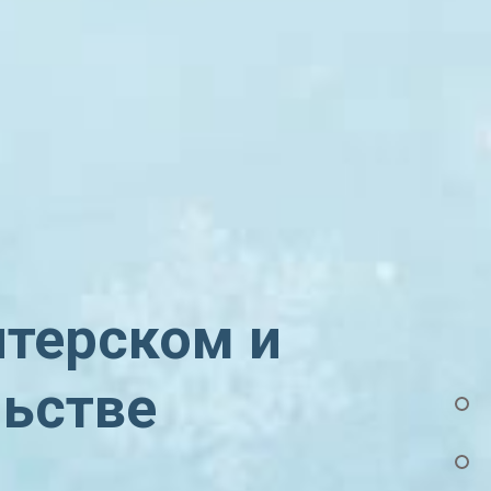
лтерском и
льстве