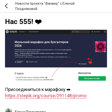
Новости проекта "Финвер" с Еленой
Поздняковой
Нас 555! ❤️
Присоединиться к марафону ➡️
https://stepik.org/course/291148/promo