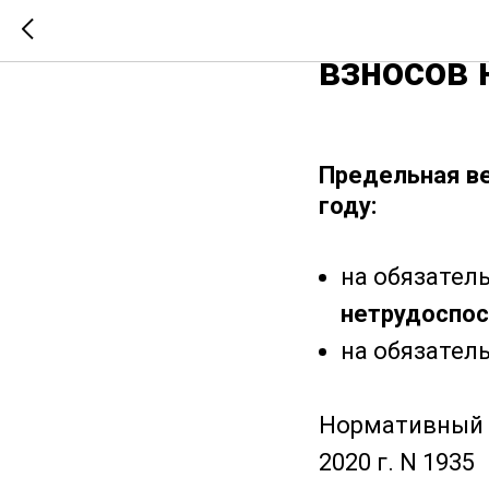
Предельн
взносов 
Предельная ве
году:
на обязател
нетрудоспосо
на обязател
Нормативный д
2020 г. N 1935