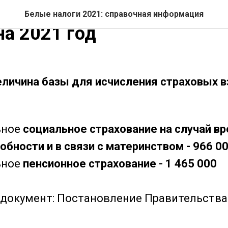
ая база для исчисления 
Белые налоги 2021: справочная информация
на 2021 год
личина базы для исчисления страховых в
ьное
социальное страхование на случай в
бности и в связи с материнством - 966 0
ьное
пенсионное страхование - 1 465 000
окумент: Постановление Правительства 