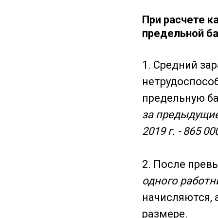
При расчете к
предельной б
1. Средний за
нетрудоспосо
предельную ба
за предыдущие г
2019 г. - 865 000
2. После пре
одного работн
начисляются, 
размере.