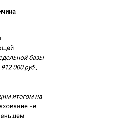
ичина
й
ающей
едельной базы
912 000 руб.,
щим итогом на
ахование не
 меньшем