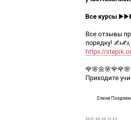
Все курсы
▶️▶️
Все отзывы пр
порядку! ✍️✍️,
https://stepik.
🌹🌸🌼🌸🌹🌹🌸
Приходите учит
Елена Поздняк
2025-06-25 10:04