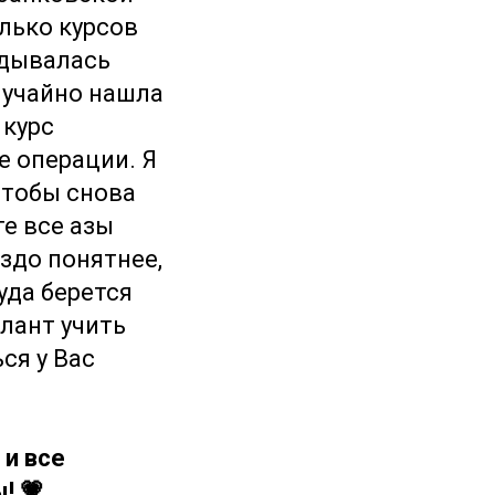
олько курсов
адывалась
лучайно нашла
 курс
е операции. Я
чтобы снова
те все азы
здо понятнее,
уда берется
алант учить
ся у Вас
 и все
! 💗