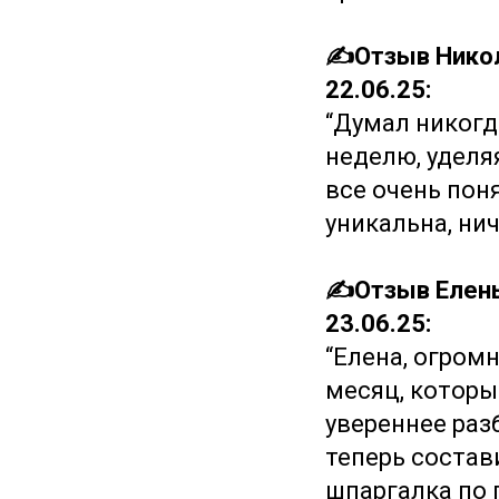
✍️Отзыв Никола
22.06.25:
“Думал никогда
неделю, уделяя
все очень пон
уникальна, нич
✍️Отзыв Елены 
23.06.25:
“Елена, огромн
месяц, который
увереннее раз
теперь состав
шпаргалка по 