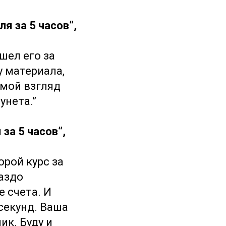
я за 5 часов”,
шел его за
у материала,
 мой взгляд
унета.”
за 5 часов”,
орой курс за
раздо
е счета. И
секунд. Ваша
к. Буду и