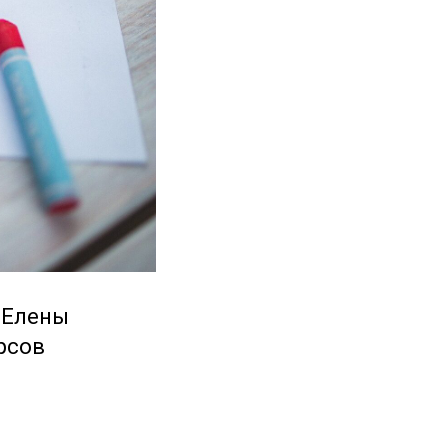
т Елены
рсов