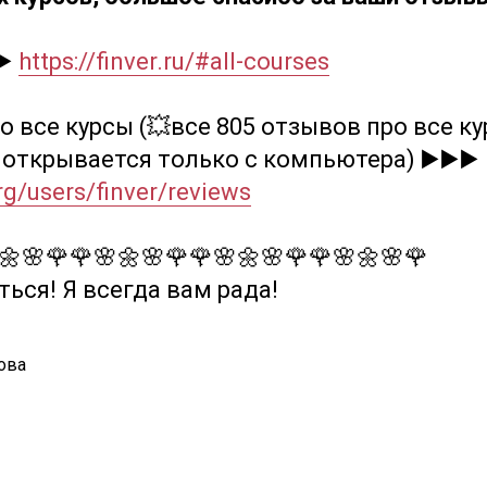
▶️
https://finver.ru/#all-courses
о все курсы (💥все 805 отзывов про все к
 открывается только с компьютера) ▶️▶️▶️
org/users/finver/reviews
🌼🌸🌹🌹🌸🌼🌸🌹🌹🌸🌼🌸🌹🌹🌸🌼🌸🌹
ься! Я всегда вам рада!
ова