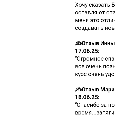
Хочу сказать
оставляют отз
меня это отли
создавать нов
✍️Отзыв Инны
17.06.25:
“Огромное спа
все очень поз
курс очень уд
✍️Отзыв Марин
18.06.25:
“Спасибо за п
время...затяг