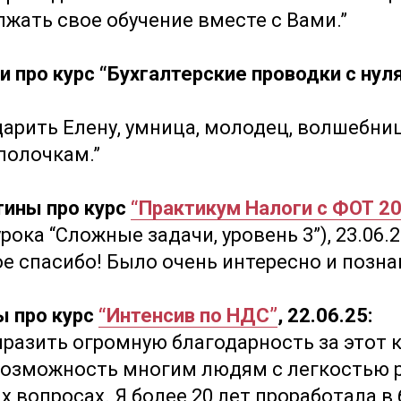
жать свое обучение вместе с Вами.”
про курс “Бухгалтерские проводки с нуля 
дарить Елену, умница, молодец, волшебниц
полочкам.”
тины про курс
“Практикум Налоги с ФОТ 2
ока “Сложные задачи, уровень 3”), 23.06.2
е спасибо! Было очень интересно и познав
ы про курс
“Интенсив по НДС”
, 22.06.25:
ыразить огромную благодарность за этот ку
возможность многим людям с легкостью р
 вопросах. Я более 20 лет проработала в