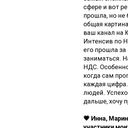
сфере и вот ре
прошла, но не
общая картина
ваш канал на 
Интенсив по Н
его прошла за
заниматься. Н
НДС. Особенно
когда сам про
каждая цифра.
людей. Успехов
дальше, хочу 
💗 Инна, Марин
участники мои