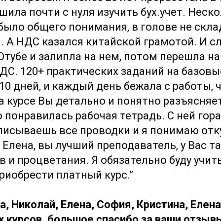
шила почти с нуля изучить бух.учет. Неск
 было общего понимания, в голове не скл
. А НДС казался китайской грамотой. И с
Ютубе и залипла на нем, потом перешла на
ДС. 120+ практических заданий на базовы
 10 дней, и каждый день бежала с работы, 
а курсе Вы детально и понятно разъясняе
 понравилась рабочая тетрадь. С ней гора
писываешь все проводки и я понимаю отк
 Елена, вы лучший преподаватель, у Вас т
 и процветания. Я обязательно буду учить
приобрести платный курс.”
а, Николай, Елена, София, Кристина, Елена
х курсов, большое спасибо за ваши отзывы