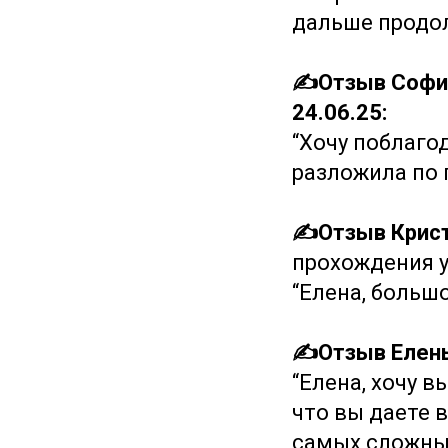
дальше продол
✍️Отзыв Софии 
24.06.25:
“Хочу поблаго
разложила по 
✍️Отзыв Крис
прохождения ур
“Елена, большо
✍️Отзыв Елен
“Елена, хочу в
что вы даете 
самых сложных