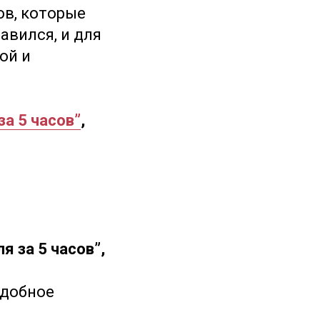
в, которые
авился, и для
ой и
за 5 часов”
,
я за 5 часов”,
удобное