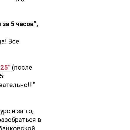
за 5 часов”,
а! Все
025”
(после
5:
ательно!!!“
рс и за то,
азобраться в
 банковской