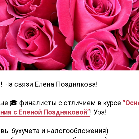
я! На связи Елена Позднякова!
вые 🎓 финалисты с отличием в курсе
“Осн
ния с Еленой Поздняковой”
! Ура!
овы бухучета и налогообложения)