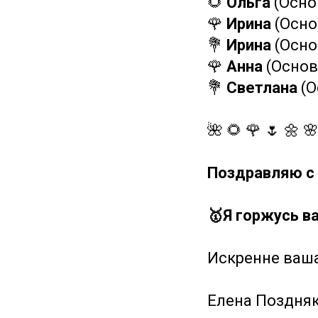
🌻
Ольга
(Осно
🌹
Ирина
(Осно
💐
Ирина
(Осно
🌹
Анна
(Основ
💐
Светлана
(О
🌺 🌻 🌹 🌷 🌼 
Поздравляю с
🥇Я горжусь в
Искренне ваша
Елена Поздня