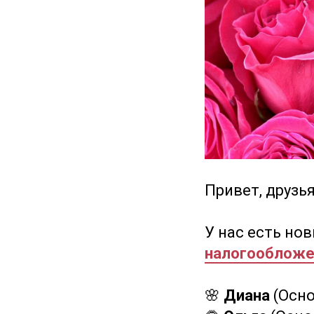
Привет, друзь
У нас есть но
налогообложе
🌸
Диана
(Осн