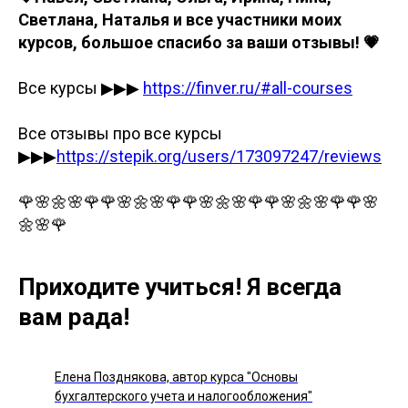
Светлана, Наталья и все участники моих
курсов, большое спасибо за ваши отзывы! 💗
Все курсы ▶▶▶
https://finver.ru/#all-courses
Все отзывы про все курсы
▶▶▶
https://stepik.org/users/173097247/reviews
🌹🌸🌼🌸🌹🌹🌸🌼🌸🌹🌹🌸🌼🌸🌹🌹🌸🌼🌸🌹🌹🌸
🌼🌸🌹
Приходите учиться! Я всегда
вам рада!
Елена Позднякова, автор курса "Основы
бухгалтерского учета и налогообложения"