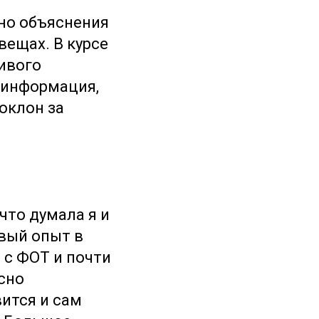
тно объяснения
вещах. В курсе
живого
я информация,
поклон за
 что думала я и
рвый опыт в
 с ФОТ и почти
сно
вится и сам