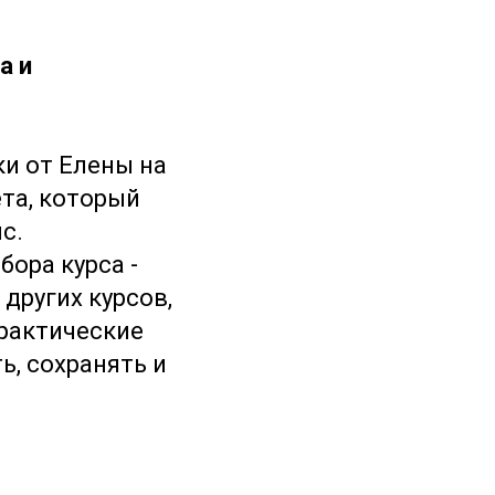
а и
ки от Елены на
ета, который
с.
бора курса -
других курсов,
практические
ь, сохранять и