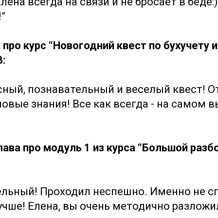
 Елена всегда на связи и не бросает в беде
!”
про курс “Новогодний квест по бухучету 
3:
сный, познавательный и веселый квест! О
новые знания! Все как всегда - на самом 
ава про модуль 1 из курса “Большой разб
ельный! Проходил неспешно. Именно не с
учше! Елена, вы очень методично разлож