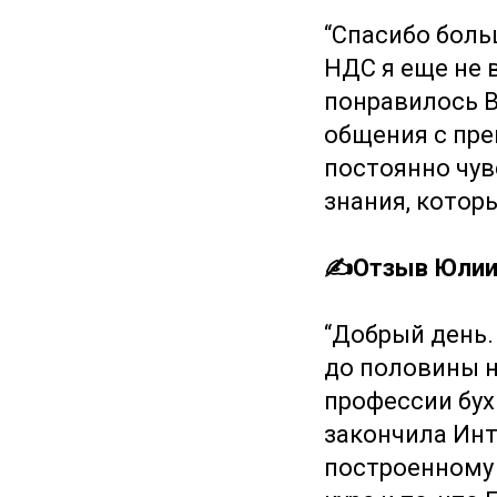
“Спасибо боль
НДС я еще не 
понравилось В
общения с пре
постоянно чув
знания, которы
✍️Отзыв Юлии 
“Добрый день. 
до половины не
профессии бух
закончила Инт
построенному 