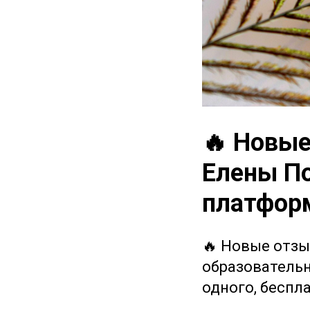
🔥 Новые
Елены По
платформ
🔥 Новые отзы
образовательн
одного, беспл