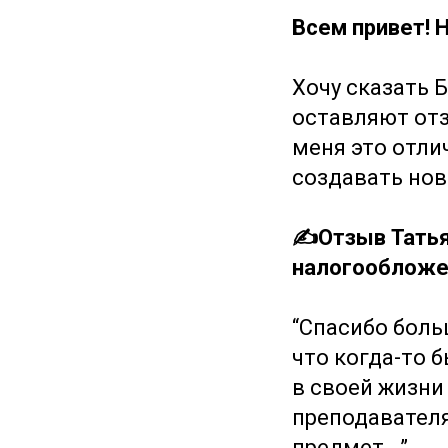
Всем привет! 
Хочу сказать
оставляют отз
меня это отли
создавать нов
✍️Отзыв Татья
налогообложен
“Спасибо больш
что когда-то 
в своей жизни 
преподавателя
предмет...”