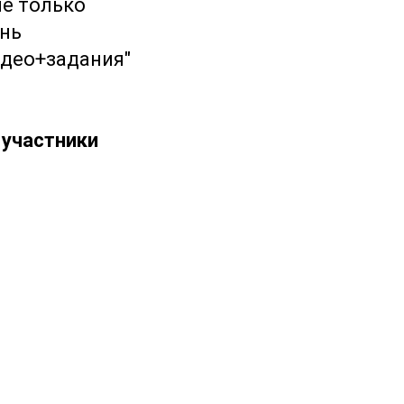
не только
ень
идео+задания"
 участники