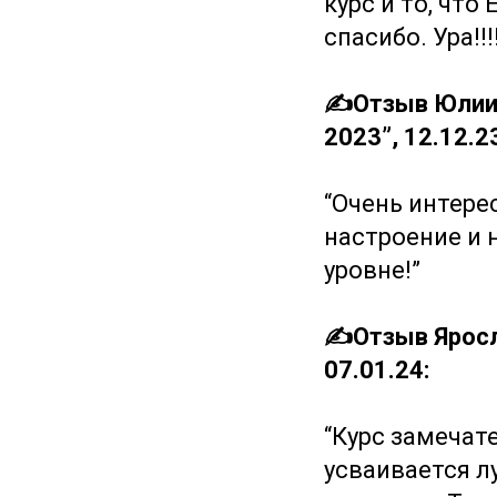
курс и то, что
спасибо. Ура!!!
✍️Отзыв Юлии 
2023”, 12.12.2
“Очень интере
настроение и 
уровне!”
✍️Отзыв Яросл
07.01.24:
“Курс замечат
усваивается л