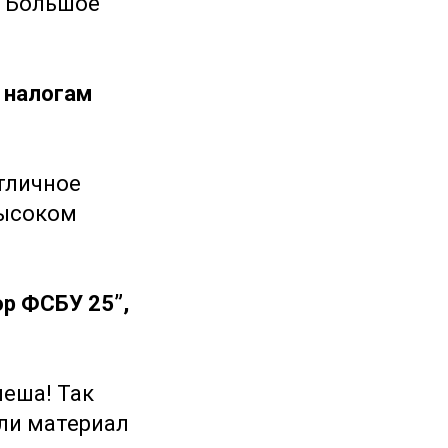
:) Большое
и налогам
тличное
высоком
ор ФСБУ 25”,
пеша! Так
или материал