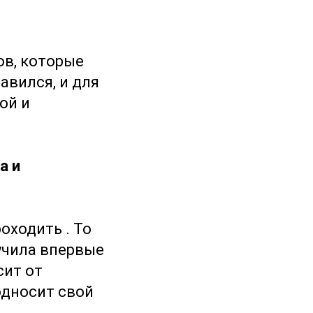
в, которые
авился, и для
ой и
а и
оходить . То
учила впервые
сит от
односит свой