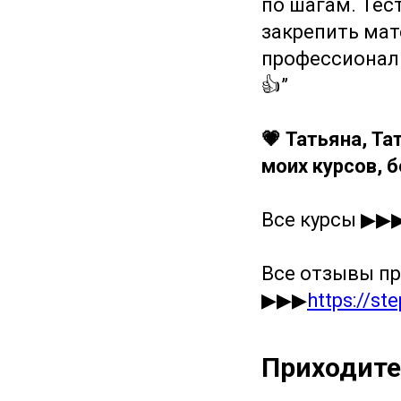
по шагам. Тес
закрепить мате
профессиональ
👍”
💗 Татьяна, Та
моих курсов, 
Все курсы ▶▶
Все отзывы пр
▶▶▶
https://st
Приходите 