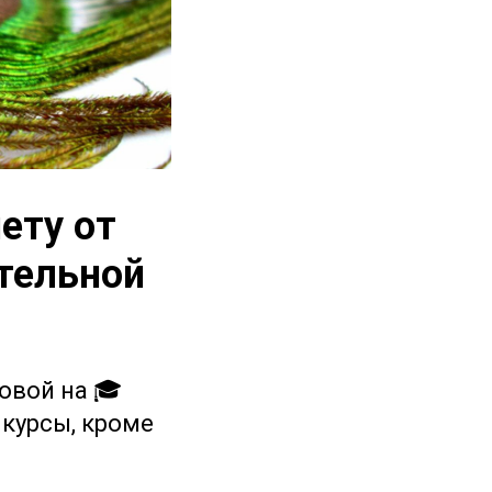
ету от
тельной
овой на 🎓
 курсы, кроме