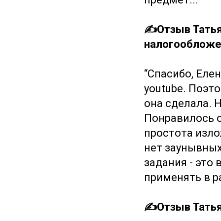
✍️Отзыв Татья
налогообложен
“Спасибо, Еле
youtube. Поэт
она сделала. 
Понравилось о
простота изло
нет заунывных
задания - это 
применять в р
✍️Отзыв Татья