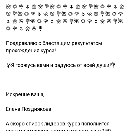
🌺 🌻 🌹 🌷 🌼 🌸 💐🌺 🌻 🌹 🌷 🌼 🌸 💐🌺 🌻 🌹 🌷 🌼
🌸 💐🌺 🌻 🌹 🌷 🌼 🌸 💐🌺 🌻 🌹 🌷 🌼 🌸 💐🌺 🌻 🌹
🌷 🌼 🌸 💐🌺 🌻 🌹 🌷 🌼 🌸 💐🌺 🌻 🌹 🌷 🌼 🌸 💐🌺
🌻 🌹 🌷 🌼 🌸 💐
Поздравляю с блестящим результатом
прохождения курса!
🥇Я горжусь вами и радуюсь от всей души!💐
Искренне ваша,
Елена Позднякова
А скоро список лидеров курса пополнится
новыми именами, потому что есть еще 150