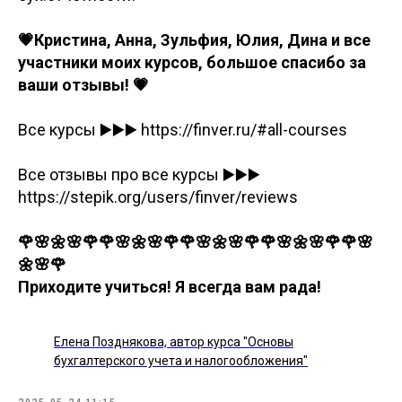
💗Кристина, Анна, Зульфия, Юлия, Дина и все
участники моих курсов, большое спасибо за
ваши отзывы! 💗
Все курсы ▶️▶️▶️ https://finver.ru/#all-courses
Все отзывы про все курсы ▶️▶️▶️
https://stepik.org/users/finver/reviews
🌹🌸🌼🌸🌹🌹🌸🌼🌸🌹🌹🌸🌼🌸🌹🌹🌸🌼🌸🌹🌹🌸
🌼🌸🌹
Приходите учиться! Я всегда вам рада!
Елена Позднякова, автор курса "Основы
бухгалтерского учета и налогообложения"