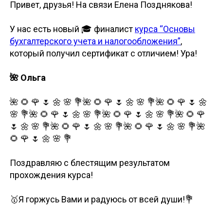
Привет, друзья! На связи Елена Позднякова!
У нас есть новый 🎓 финалист
курса “Основы
бухгалтерского учета и налогообложения”
,
который получил сертификат с отличием! Ура!
🌺 Ольга
🌺 🌻 🌹 🌷 🌼 🌸 💐🌺 🌻 🌹 🌷 🌼 🌸 💐🌺 🌻 🌹 🌷 🌼
🌸 💐🌺 🌻 🌹 🌷 🌼 🌸 💐🌺 🌻 🌹 🌷 🌼 🌸 💐🌺 🌻 🌹
🌷 🌼 🌸 💐🌺 🌻 🌹 🌷 🌼 🌸 💐🌺 🌻 🌹 🌷 🌼 🌸 💐🌺
🌻 🌹 🌷 🌼 🌸 💐
Поздравляю с блестящим результатом
прохождения курса!
🥇Я горжусь Вами и радуюсь от всей души!💐