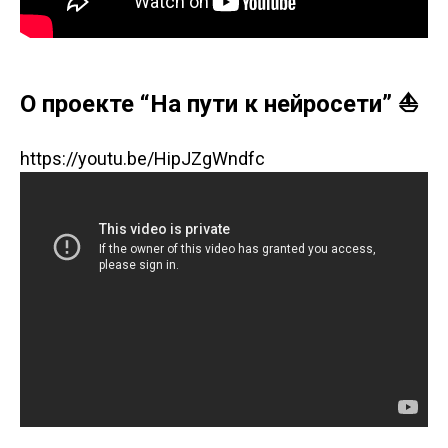
О проекте “На пути к нейросети” ⛵️
https://youtu.be/HipJZgWndfc